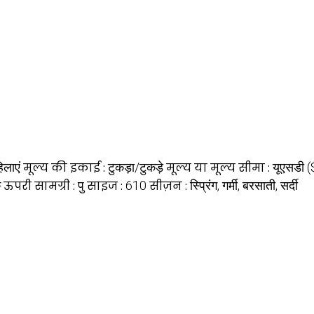
िलाएं
मूल्य की इकाई :
टुकड़ा/टुकड़े
मूल्य या मूल्य सीमा :
यूएसडी (
क
ऊपरी सामग्री :
पु
साइज :
610
सीज़न :
स्प्रिंग, गर्मी, बरसाती, सर्दी