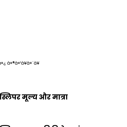
¤¿ à¤®à¤¹à¥à¤¨à¥
्लिपर मूल्य और मात्रा