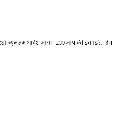
($)
न्यूनतम आदेश मात्रा :
200
माप की इकाई :
, ,
रंग :