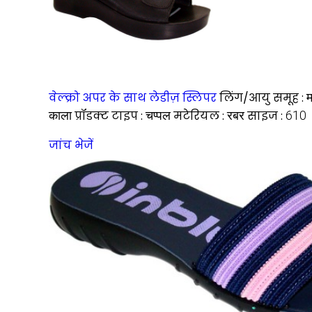
वेल्क्रो अपर के साथ लेडीज़ स्लिपर
लिंग/आयु समूह :
म
काला
प्रॉडक्ट टाइप :
चप्पल
मटेरियल :
रबर
साइज :
610
जांच भेजें