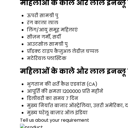
महिलाओं के काले और लाल इनब्लू स
ऊपरी सामग्री
पु
रंग
काला लाल
लिंग/आयु समूह
महिलाएं
सीज़न
गर्मी, सर्दी
आउटसोल सामग्री
पु
प्रॉडक्ट टाइप
कैज़ुअल लेडीज़ चप्पल
मटेरियल
प्लास्टिक
महिलाओं के काले और लाल इनब्लू स
भुगतान की शर्तें
कैश एडवांस (CA)
आपूर्ति की क्षमता
1200000 प्रति महीने
डिलीवरी का समय
7 दिन
मुख्य निर्यात बाजार
ऑस्ट्रेलिया, उत्तरी अमेरिका, 
मुख्य घरेलू बाज़ार
ऑल इंडिया
Tell us about your requirement