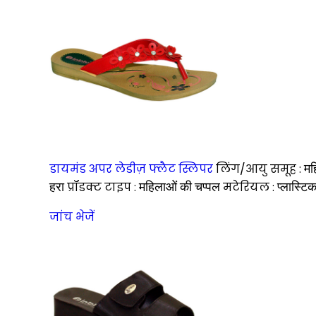
डायमंड अपर लेडीज़ फ्लैट स्लिपर
लिंग/आयु समूह :
मह
हरा
प्रॉडक्ट टाइप :
महिलाओं की चप्पल
मटेरियल :
प्लास्टि
जांच भेजें