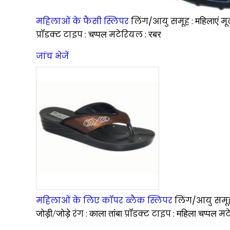
महिलाओं के फैंसी स्लिपर
लिंग/आयु समूह :
महिलाएं
मू
प्रॉडक्ट टाइप :
चप्पल
मटेरियल :
रबर
जांच भेजें
महिलाओं के लिए कॉपर ब्लैक स्लिपर
लिंग/आयु समू
जोड़ी/जोड़े
रंग :
काला तांबा
प्रॉडक्ट टाइप :
महिला चप्पल
मट