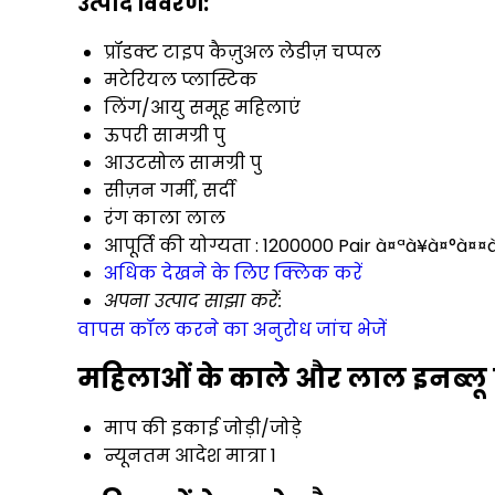
उत्पाद विवरण:
प्रॉडक्ट टाइप
कैज़ुअल लेडीज़ चप्पल
मटेरियल
प्लास्टिक
लिंग/आयु समूह
महिलाएं
ऊपरी सामग्री
पु
आउटसोल सामग्री
पु
सीज़न
गर्मी, सर्दी
रंग
काला लाल
आपूर्ति की योग्यता :
1200000 Pair à¤ªà¥à¤°à¤¤à
अधिक देखने के लिए क्लिक करें
अपना उत्पाद साझा करें:
वापस कॉल करने का अनुरोध
जांच भेजें
महिलाओं के काले और लाल इनब्लू स
माप की इकाई
जोड़ी/जोड़े
न्यूनतम आदेश मात्रा
1